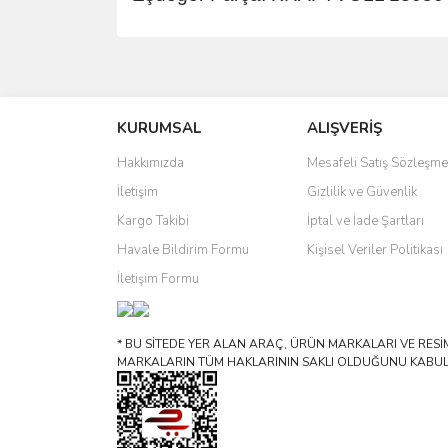
Bu ürünün fiyat bilgisi, resim, ürün açıklamalarında 
Görüş ve önerileriniz için teşekkür ederiz.
KURUMSAL
ALIŞVERİŞ
Ürün resmi kalitesiz, bozuk veya görüntülenemiyo
Ürün açıklamasında eksik bilgiler bulunuyor.
Hakkımızda
Mesafeli Satış Sözleşme
Ürün bilgilerinde hatalar bulunuyor.
İletişim
Gizlilik ve Güvenlik
Ürün fiyatı diğer sitelerden daha pahalı.
Kargo Takibi
İptal ve İade Şartları
Bu ürüne benzer farklı alternatifler olmalı.
Havale Bildirim Formu
Kişisel Veriler Politikası
İletişim Formu
* BU SİTEDE YER ALAN ARAÇ, ÜRÜN MARKALARI VE RESİML
MARKALARIN TÜM HAKLARININ SAKLI OLDUĞUNU KABUL