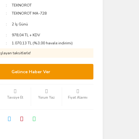
TEKNOROT
TEKNOROT MA-728
2 İş Günü
978,04 TL + KDV
1.070,13 TL (%3,00 havale indirimi)
layan taksitlerle!
Gelince Haber Ver
Tavsiye Et
Yorum Yaz
Fiyat Alarmı