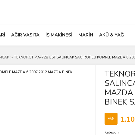
ARİ
AĞIR VASITA
İŞ MAKİNESİ
MARİN
AKÜ & YAĞ
INCAK
TEKNOROT MA-728 UST SALINCAK SAG ROTILLI KOMPLE MAZDA 6 20
TEKNOR
SALINC
MAZDA 
BİNEK 
1.10
%6
Kategori