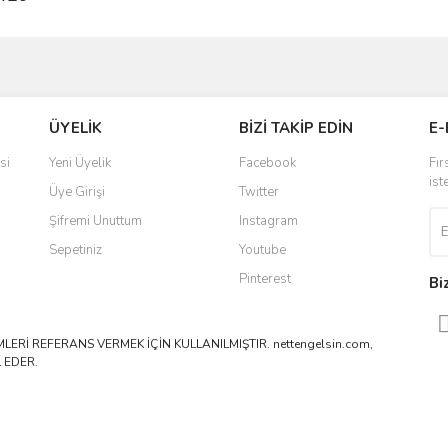
ve diğer konularda yetersiz gördüğünüz noktaları öneri formunu kullanarak taraf
Bu ürüne ilk yorumu siz yapın!
ÜYELİK
BİZİ TAKİP EDİN
E-
r.
Yorum Yaz
si
Yeni Üyelik
Facebook
Fır
ist
Üye Girişi
Twitter
Şifremi Unuttum
Instagram
Sepetiniz
Youtube
Pinterest
Bi
ERİ REFERANS VERMEK İÇİN KULLANILMIŞTIR. nettengelsin.com,
 EDER.
Gönder