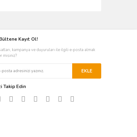
ımıza iletebilirsiniz.
Bültene Kayıt Ol!
satları, kampanya ve duyuruları ile ilgili e-posta almak
er misiniz?
EKLE
zi Takip Edin