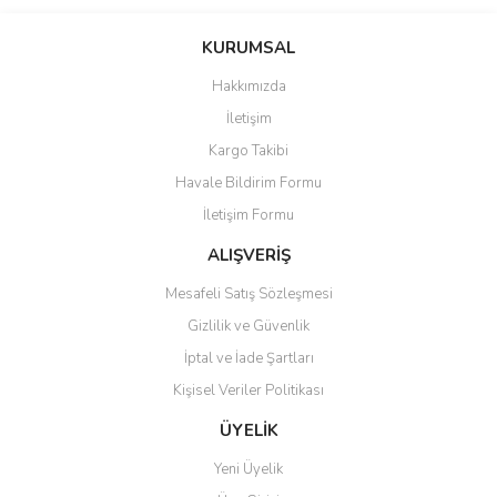
Bu ürünün fiyat bilgisi, resim, ürün açıklamalarında ve diğer
konularda yetersiz gördüğünüz noktaları öneri formunu kullanarak
Bu ürüne ilk yorumu siz yapın!
KURUMSAL
tarafımıza iletebilirsiniz.
Görüş ve önerileriniz için teşekkür ederiz.
Hakkımızda
Yorum Yaz
İletişim
Ürün resmi kalitesiz, bozuk veya görüntülenemiyor.
Kargo Takibi
Ürün açıklamasında eksik bilgiler bulunuyor.
Havale Bildirim Formu
Ürün bilgilerinde hatalar bulunuyor.
İletişim Formu
Ürün fiyatı diğer sitelerden daha pahalı.
Bu ürüne benzer farklı alternatifler olmalı.
ALIŞVERİŞ
Mesafeli Satış Sözleşmesi
Gizlilik ve Güvenlik
İptal ve İade Şartları
Kişisel Veriler Politikası
Gönder
ÜYELİK
Yeni Üyelik