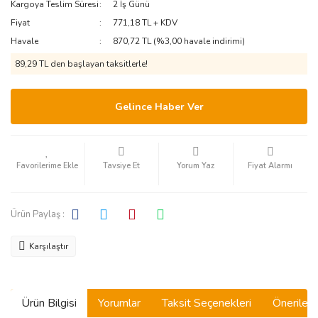
Kargoya Teslim Süresi
2 İş Günü
Fiyat
771,18 TL + KDV
Havale
870,72 TL (%3,00 havale indirimi)
89,29 TL den başlayan taksitlerle!
Gelince Haber Ver
Tavsiye Et
Yorum Yaz
Fiyat Alarmı
Ürün Paylaş :
Karşılaştır
Ürün Bilgisi
Yorumlar
Taksit Seçenekleri
Önerilerin