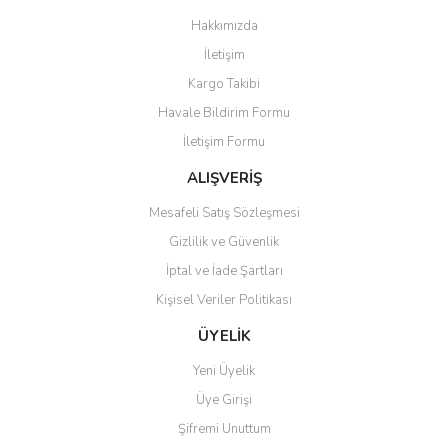
Görüş ve önerileriniz için teşekkür ederiz.
Hakkımızda
Yorum Yaz
İletişim
Ürün resmi kalitesiz, bozuk veya görüntülenemiyor.
Kargo Takibi
Ürün açıklamasında eksik bilgiler bulunuyor.
Havale Bildirim Formu
Ürün bilgilerinde hatalar bulunuyor.
İletişim Formu
Ürün fiyatı diğer sitelerden daha pahalı.
Bu ürüne benzer farklı alternatifler olmalı.
ALIŞVERİŞ
Mesafeli Satış Sözleşmesi
Gizlilik ve Güvenlik
İptal ve İade Şartları
Kişisel Veriler Politikası
Gönder
ÜYELİK
Yeni Üyelik
Üye Girişi
Şifremi Unuttum