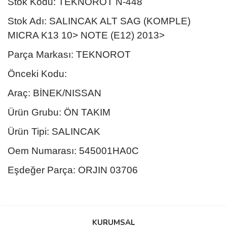
Stok Kodu: TEKNOROT N-448
Stok Adı: SALINCAK ALT SAG (KOMPLE)
MICRA K13 10> NOTE (E12) 2013>
Parça Markası: TEKNOROT
Önceki Kodu:
Araç: BİNEK/NISSAN
Ürün Grubu: ÖN TAKIM
Ürün Tipi: SALINCAK
Oem Numarası: 545001HA0C
Eşdeğer Parça: ORJIN 03706
Bu ürünün fiyat bilgisi, resim, ürün açıklamalarında ve diğer
konularda yetersiz gördüğünüz noktaları öneri formunu kullanarak
Bu ürüne ilk yorumu siz yapın!
KURUMSAL
tarafımıza iletebilirsiniz.