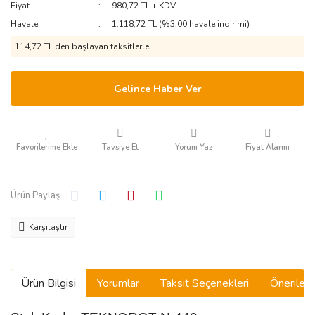
Fiyat
980,72 TL + KDV
Havale
1.118,72 TL (%3,00 havale indirimi)
114,72 TL den başlayan taksitlerle!
Gelince Haber Ver
Tavsiye Et
Yorum Yaz
Fiyat Alarmı
Ürün Paylaş :
Karşılaştır
Ürün Bilgisi
Yorumlar
Taksit Seçenekleri
Önerilerin