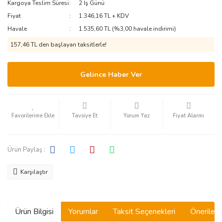
Kargoya Teslim Süresi
2 İş Günü
Fiyat
1.346,16 TL + KDV
Havale
1.535,60 TL (%3,00 havale indirimi)
157,46 TL den başlayan taksitlerle!
Gelince Haber Ver
Tavsiye Et
Yorum Yaz
Fiyat Alarmı
Ürün Paylaş :
Karşılaştır
Ürün Bilgisi
Yorumlar
Taksit Seçenekleri
Önerilerin