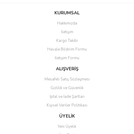
Bu ürünün fiyat bilgisi, resim, ürün açıklamalarında ve diğer
konularda yetersiz gördüğünüz noktaları öneri formunu kullanarak
Bu ürüne ilk yorumu siz yapın!
KURUMSAL
tarafımıza iletebilirsiniz.
Görüş ve önerileriniz için teşekkür ederiz.
Hakkımızda
Yorum Yaz
İletişim
Ürün resmi kalitesiz, bozuk veya görüntülenemiyor.
Kargo Takibi
Ürün açıklamasında eksik bilgiler bulunuyor.
Havale Bildirim Formu
Ürün bilgilerinde hatalar bulunuyor.
İletişim Formu
Ürün fiyatı diğer sitelerden daha pahalı.
Bu ürüne benzer farklı alternatifler olmalı.
ALIŞVERİŞ
Mesafeli Satış Sözleşmesi
Gizlilik ve Güvenlik
İptal ve İade Şartları
Kişisel Veriler Politikası
Gönder
ÜYELİK
Yeni Üyelik