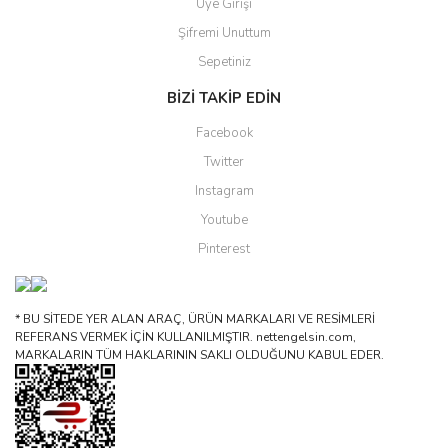
Üye Girişi
Şifremi Unuttum
Sepetiniz
BİZİ TAKİP EDİN
Facebook
Twitter
Instagram
Youtube
Pinterest
* BU SİTEDE YER ALAN ARAÇ, ÜRÜN MARKALARI VE RESİMLERİ
REFERANS VERMEK İÇİN KULLANILMIŞTIR. nettengelsin.com,
MARKALARIN TÜM HAKLARININ SAKLI OLDUĞUNU KABUL EDER.