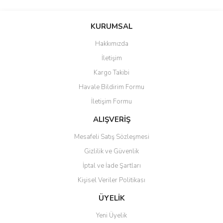
Bu ürünün fiyat bilgisi, resim, ürün açıklamalarında ve diğer
konularda yetersiz gördüğünüz noktaları öneri formunu kullanarak
Bu ürüne ilk yorumu siz yapın!
KURUMSAL
tarafımıza iletebilirsiniz.
Görüş ve önerileriniz için teşekkür ederiz.
Hakkımızda
Yorum Yaz
İletişim
Ürün resmi kalitesiz, bozuk veya görüntülenemiyor.
Kargo Takibi
Ürün açıklamasında eksik bilgiler bulunuyor.
Havale Bildirim Formu
Ürün bilgilerinde hatalar bulunuyor.
İletişim Formu
Ürün fiyatı diğer sitelerden daha pahalı.
Bu ürüne benzer farklı alternatifler olmalı.
ALIŞVERİŞ
Mesafeli Satış Sözleşmesi
Gizlilik ve Güvenlik
İptal ve İade Şartları
Kişisel Veriler Politikası
Gönder
ÜYELİK
Yeni Üyelik