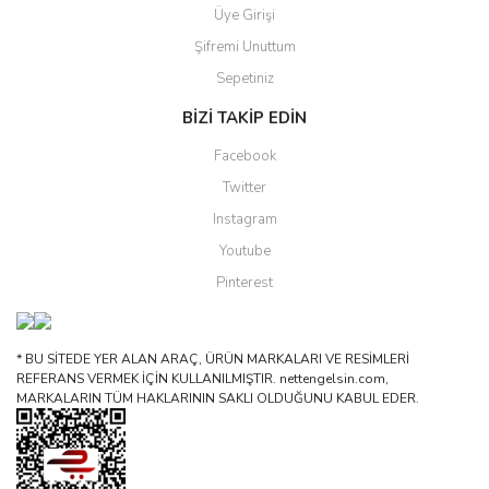
Üye Girişi
Şifremi Unuttum
Sepetiniz
BİZİ TAKİP EDİN
Facebook
Twitter
Instagram
Youtube
Pinterest
* BU SİTEDE YER ALAN ARAÇ, ÜRÜN MARKALARI VE RESİMLERİ
REFERANS VERMEK İÇİN KULLANILMIŞTIR. nettengelsin.com,
MARKALARIN TÜM HAKLARININ SAKLI OLDUĞUNU KABUL EDER.