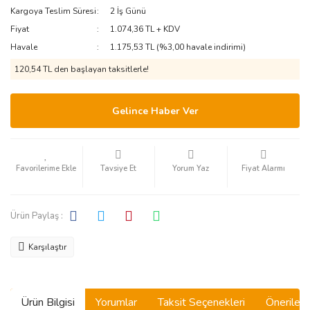
Kargoya Teslim Süresi
2 İş Günü
Fiyat
1.074,36 TL + KDV
Havale
1.175,53 TL (%3,00 havale indirimi)
120,54 TL den başlayan taksitlerle!
Gelince Haber Ver
Tavsiye Et
Yorum Yaz
Fiyat Alarmı
Ürün Paylaş :
Karşılaştır
Ürün Bilgisi
Yorumlar
Taksit Seçenekleri
Önerilerin