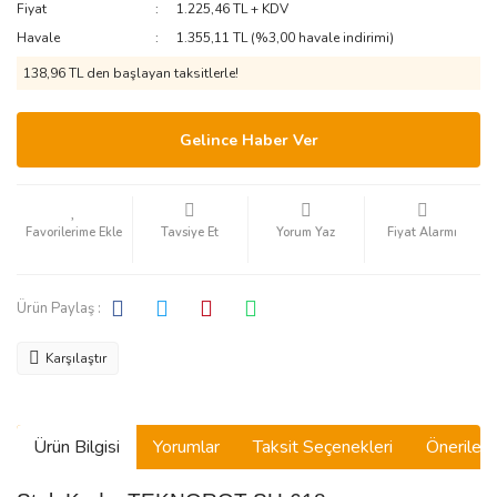
Fiyat
1.225,46 TL + KDV
Havale
1.355,11 TL (%3,00 havale indirimi)
138,96 TL den başlayan taksitlerle!
Gelince Haber Ver
Tavsiye Et
Yorum Yaz
Fiyat Alarmı
Ürün Paylaş :
Karşılaştır
Ürün Bilgisi
Yorumlar
Taksit Seçenekleri
Önerilerin