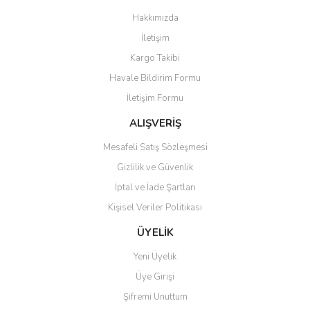
Görüş ve önerileriniz için teşekkür ederiz.
Hakkımızda
Yorum Yaz
İletişim
Ürün resmi kalitesiz, bozuk veya görüntülenemiyor.
Kargo Takibi
Ürün açıklamasında eksik bilgiler bulunuyor.
Havale Bildirim Formu
Ürün bilgilerinde hatalar bulunuyor.
İletişim Formu
Ürün fiyatı diğer sitelerden daha pahalı.
Bu ürüne benzer farklı alternatifler olmalı.
ALIŞVERİŞ
Mesafeli Satış Sözleşmesi
Gizlilik ve Güvenlik
İptal ve İade Şartları
Kişisel Veriler Politikası
Gönder
ÜYELİK
Yeni Üyelik
Üye Girişi
Şifremi Unuttum