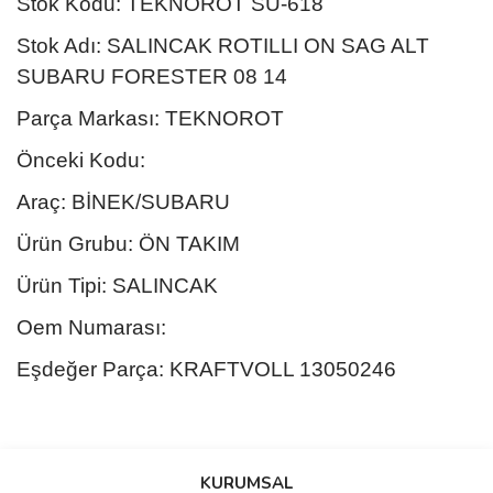
Stok Kodu: TEKNOROT SU-618
Stok Adı: SALINCAK ROTILLI ON SAG ALT
SUBARU FORESTER 08 14
Parça Markası: TEKNOROT
Önceki Kodu:
Araç: BİNEK/SUBARU
Ürün Grubu: ÖN TAKIM
Ürün Tipi: SALINCAK
Oem Numarası:
Eşdeğer Parça: KRAFTVOLL 13050246
Bu ürünün fiyat bilgisi, resim, ürün açıklamalarında ve diğer
konularda yetersiz gördüğünüz noktaları öneri formunu kullanarak
Bu ürüne ilk yorumu siz yapın!
KURUMSAL
tarafımıza iletebilirsiniz.