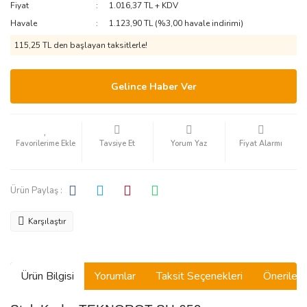
Fiyat
1.016,37 TL + KDV
Havale
1.123,90 TL (%3,00 havale indirimi)
115,25 TL den başlayan taksitlerle!
Gelince Haber Ver
Tavsiye Et
Yorum Yaz
Fiyat Alarmı
Ürün Paylaş :
Karşılaştır
Ürün Bilgisi
Yorumlar
Taksit Seçenekleri
Önerilerin