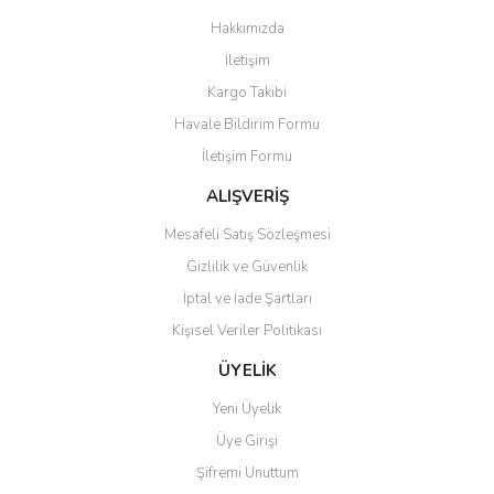
Görüş ve önerileriniz için teşekkür ederiz.
Hakkımızda
Yorum Yaz
İletişim
Ürün resmi kalitesiz, bozuk veya görüntülenemiyor.
Kargo Takibi
Ürün açıklamasında eksik bilgiler bulunuyor.
Havale Bildirim Formu
Ürün bilgilerinde hatalar bulunuyor.
İletişim Formu
Ürün fiyatı diğer sitelerden daha pahalı.
Bu ürüne benzer farklı alternatifler olmalı.
ALIŞVERİŞ
Mesafeli Satış Sözleşmesi
Gizlilik ve Güvenlik
İptal ve İade Şartları
Kişisel Veriler Politikası
Gönder
ÜYELİK
Yeni Üyelik
Üye Girişi
Şifremi Unuttum