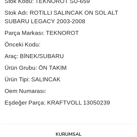
Stok Kodu: TEKNOROT SU-659
Stok Adı: ROTILLI SALINCAK ON SOL ALT
SUBARU LEGACY 2003-2008
Parça Markası: TEKNOROT
Önceki Kodu:
Araç: BİNEK/SUBARU
Ürün Grubu: ÖN TAKIM
Ürün Tipi: SALINCAK
Oem Numarası:
Eşdeğer Parça: KRAFTVOLL 13050239
Bu ürünün fiyat bilgisi, resim, ürün açıklamalarında ve diğer
konularda yetersiz gördüğünüz noktaları öneri formunu kullanarak
Bu ürüne ilk yorumu siz yapın!
KURUMSAL
tarafımıza iletebilirsiniz.