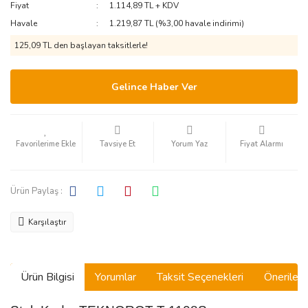
Fiyat
1.114,89 TL + KDV
Havale
1.219,87 TL (%3,00 havale indirimi)
125,09 TL den başlayan taksitlerle!
Gelince Haber Ver
Tavsiye Et
Yorum Yaz
Fiyat Alarmı
Ürün Paylaş :
Karşılaştır
Ürün Bilgisi
Yorumlar
Taksit Seçenekleri
Önerilerin