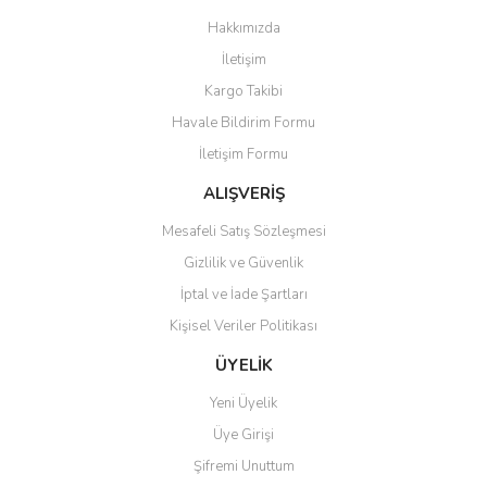
Görüş ve önerileriniz için teşekkür ederiz.
Hakkımızda
Yorum Yaz
İletişim
Ürün resmi kalitesiz, bozuk veya görüntülenemiyor.
Kargo Takibi
Ürün açıklamasında eksik bilgiler bulunuyor.
Havale Bildirim Formu
Ürün bilgilerinde hatalar bulunuyor.
İletişim Formu
Ürün fiyatı diğer sitelerden daha pahalı.
Bu ürüne benzer farklı alternatifler olmalı.
ALIŞVERİŞ
Mesafeli Satış Sözleşmesi
Gizlilik ve Güvenlik
İptal ve İade Şartları
Kişisel Veriler Politikası
Gönder
ÜYELİK
Yeni Üyelik
Üye Girişi
Şifremi Unuttum