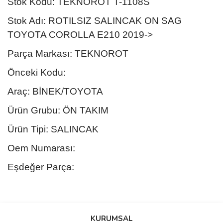
Stok Kodu: TEKNOROT T-1108S
Stok Adı: ROTILSIZ SALINCAK ON SAG
TOYOTA COROLLA E210 2019->
Parça Markası: TEKNOROT
Önceki Kodu:
Araç: BİNEK/TOYOTA
Ürün Grubu: ÖN TAKIM
Ürün Tipi: SALINCAK
Oem Numarası:
Eşdeğer Parça:
Bu ürünün fiyat bilgisi, resim, ürün açıklamalarında ve diğer
konularda yetersiz gördüğünüz noktaları öneri formunu kullanarak
Bu ürüne ilk yorumu siz yapın!
KURUMSAL
tarafımıza iletebilirsiniz.