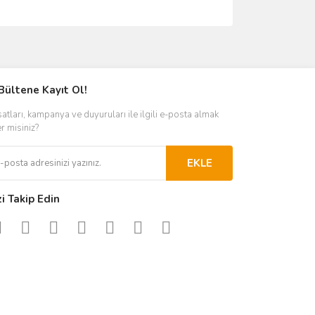
ımıza iletebilirsiniz.
Bültene Kayıt Ol!
satları, kampanya ve duyuruları ile ilgili e-posta almak
er misiniz?
EKLE
zi Takip Edin