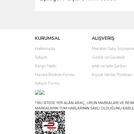
Bu ürünün fiyat bilgisi, resim, ürün açıklamalarında 
Görüş ve önerileriniz için teşekkür ederiz.
KURUMSAL
ALIŞVERİŞ
Ürün resmi kalitesiz, bozuk veya görüntülenemiyo
Ürün açıklamasında eksik bilgiler bulunuyor.
Hakkımızda
Mesafeli Satış Sözleşme
Ürün bilgilerinde hatalar bulunuyor.
İletişim
Gizlilik ve Güvenlik
Ürün fiyatı diğer sitelerden daha pahalı.
Kargo Takibi
İptal ve İade Şartları
Bu ürüne benzer farklı alternatifler olmalı.
Havale Bildirim Formu
Kişisel Veriler Politikası
İletişim Formu
* BU SİTEDE YER ALAN ARAÇ, ÜRÜN MARKALARI VE RESİML
MARKALARIN TÜM HAKLARININ SAKLI OLDUĞUNU KABUL