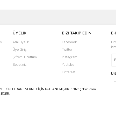
ve diğer konularda yetersiz gördüğünüz noktaları öneri formunu kullanarak taraf
Bu ürüne ilk yorumu siz yapın!
ÜYELİK
BİZİ TAKİP EDİN
E-
r.
Yorum Yaz
si
Yeni Üyelik
Facebook
Fır
ist
Üye Girişi
Twitter
Şifremi Unuttum
Instagram
Sepetiniz
Youtube
Pinterest
Bi
ERİ REFERANS VERMEK İÇİN KULLANILMIŞTIR. nettengelsin.com,
 EDER.
Gönder