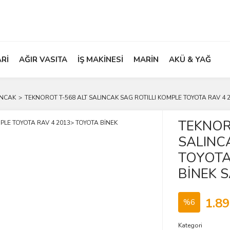
ARİ
AĞIR VASITA
İŞ MAKİNESİ
MARİN
AKÜ & YAĞ
INCAK
TEKNOROT T-568 ALT SALINCAK SAG ROTILLI KOMPLE TOYOTA RAV 4 
TEKNOR
SALINC
TOYOTA
BİNEK 
1.89
%6
Kategori