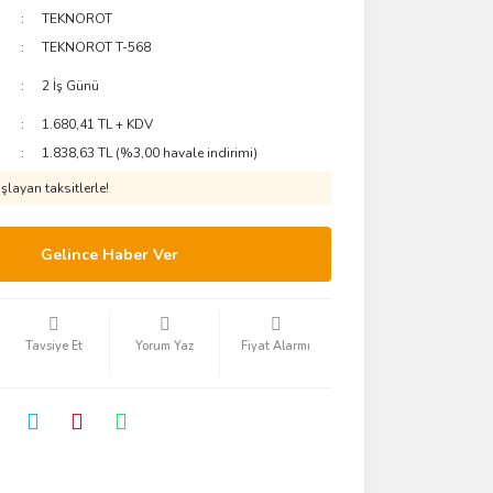
TEKNOROT
TEKNOROT T-568
2 İş Günü
1.680,41 TL + KDV
1.838,63 TL (%3,00 havale indirimi)
layan taksitlerle!
Gelince Haber Ver
Tavsiye Et
Yorum Yaz
Fiyat Alarmı