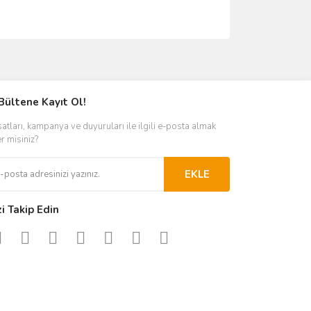
ımıza iletebilirsiniz.
Bültene Kayıt Ol!
satları, kampanya ve duyuruları ile ilgili e-posta almak
er misiniz?
EKLE
zi Takip Edin