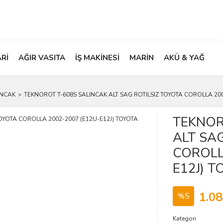
ARİ
AĞIR VASITA
İŞ MAKİNESİ
MARİN
AKÜ & YAĞ
INCAK
TEKNOROT T-608S SALINCAK ALT SAG ROTILSIZ TOYOTA COROLLA 200
TEKNOR
ALT SA
COROLL
E12J) T
1.08
%5
Kategori