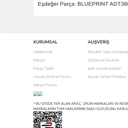
Eşdeğer Parça: BLUEPRINT ADT38
Bu ürünün fiyat bilgisi, resim, ürün açıklamalarında 
Görüş ve önerileriniz için teşekkür ederiz.
KURUMSAL
ALIŞVERİŞ
Ürün resmi kalitesiz, bozuk veya görüntülenemiyo
Ürün açıklamasında eksik bilgiler bulunuyor.
Hakkımızda
Mesafeli Satış Sözleşme
Ürün bilgilerinde hatalar bulunuyor.
İletişim
Gizlilik ve Güvenlik
Ürün fiyatı diğer sitelerden daha pahalı.
Kargo Takibi
İptal ve İade Şartları
Bu ürüne benzer farklı alternatifler olmalı.
Havale Bildirim Formu
Kişisel Veriler Politikası
İletişim Formu
* BU SİTEDE YER ALAN ARAÇ, ÜRÜN MARKALARI VE RESİML
MARKALARIN TÜM HAKLARININ SAKLI OLDUĞUNU KABUL