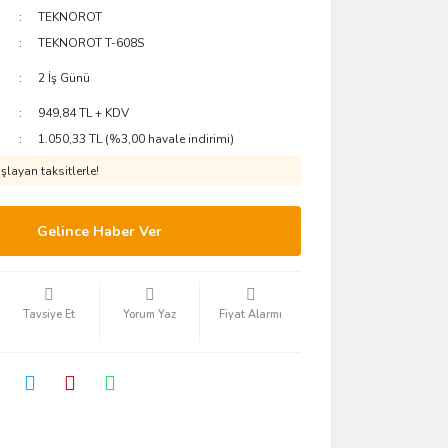
TEKNOROT
TEKNOROT T-608S
2 İş Günü
949,84 TL + KDV
1.050,33 TL (%3,00 havale indirimi)
layan taksitlerle!
Gelince Haber Ver
Tavsiye Et
Yorum Yaz
Fiyat Alarmı