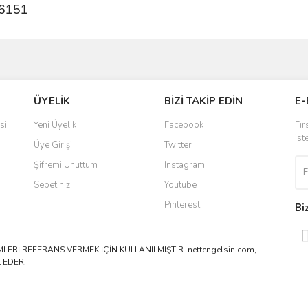
6151
ve diğer konularda yetersiz gördüğünüz noktaları öneri formunu kullanarak taraf
Bu ürüne ilk yorumu siz yapın!
ÜYELİK
BİZİ TAKİP EDİN
E-
r.
Yorum Yaz
si
Yeni Üyelik
Facebook
Fır
ist
Üye Girişi
Twitter
Şifremi Unuttum
Instagram
Sepetiniz
Youtube
Pinterest
Bi
ERİ REFERANS VERMEK İÇİN KULLANILMIŞTIR. nettengelsin.com,
 EDER.
Gönder