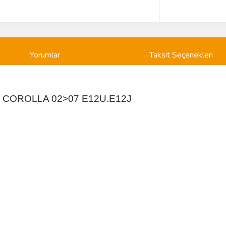
Yorumlar
Taksit Seçenekleri
Z COROLLA 02>07 E12U.E12J