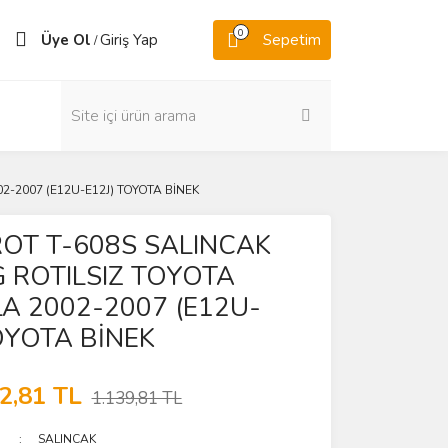
0
Üye Ol
Giriş Yap
Sepetim
/
2-2007 (E12U-E12J) TOYOTA BİNEK
OT T-608S SALINCAK
G ROTILSIZ TOYOTA
A 2002-2007 (E12U-
OYOTA BİNEK
2,81 TL
1.139,81 TL
SALINCAK