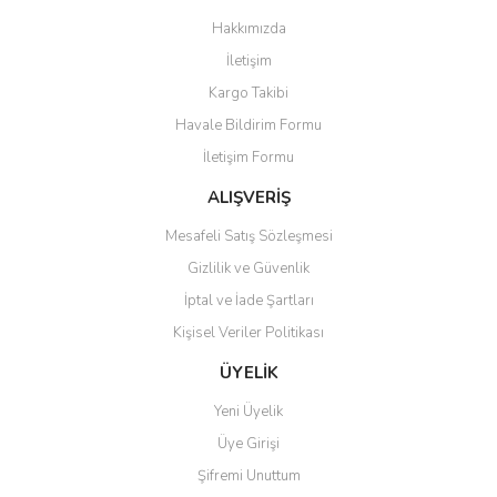
Görüş ve önerileriniz için teşekkür ederiz.
Hakkımızda
Yorum Yaz
İletişim
Ürün resmi kalitesiz, bozuk veya görüntülenemiyor.
Kargo Takibi
Ürün açıklamasında eksik bilgiler bulunuyor.
Havale Bildirim Formu
Ürün bilgilerinde hatalar bulunuyor.
İletişim Formu
Ürün fiyatı diğer sitelerden daha pahalı.
Bu ürüne benzer farklı alternatifler olmalı.
ALIŞVERİŞ
Mesafeli Satış Sözleşmesi
Gizlilik ve Güvenlik
İptal ve İade Şartları
Kişisel Veriler Politikası
Gönder
ÜYELİK
Yeni Üyelik
Üye Girişi
Şifremi Unuttum