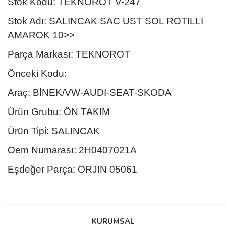
Stok Kodu: TEKNOROT V-247
Stok Adı: SALINCAK SAC UST SOL ROTILLI
AMAROK 10>>
Parça Markası: TEKNOROT
Önceki Kodu:
Araç: BİNEK/VW-AUDI-SEAT-SKODA
Ürün Grubu: ÖN TAKIM
Ürün Tipi: SALINCAK
Oem Numarası: 2H0407021A
Eşdeğer Parça: ORJIN 05061
Bu ürünün fiyat bilgisi, resim, ürün açıklamalarında ve diğer
konularda yetersiz gördüğünüz noktaları öneri formunu kullanarak
Bu ürüne ilk yorumu siz yapın!
KURUMSAL
tarafımıza iletebilirsiniz.