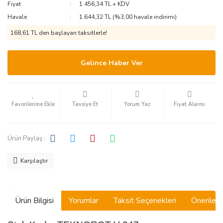
Fiyat
1.456,34 TL + KDV
Havale
1.644,32 TL (%3,00 havale indirimi)
168,61 TL den başlayan taksitlerle!
Gelince Haber Ver
Tavsiye Et
Yorum Yaz
Fiyat Alarmı
Ürün Paylaş :
Karşılaştır
Ürün Bilgisi
Yorumlar
Taksit Seçenekleri
Önerilerin