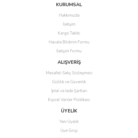
Bu ürüne ilk yorumu siz yapın!
KURUMSAL
tarafımıza iletebilirsiniz.
Görüş ve önerileriniz için teşekkür ederiz.
Hakkımızda
Yorum Yaz
İletişim
Ürün resmi kalitesiz, bozuk veya görüntülenemiyor.
Kargo Takibi
Ürün açıklamasında eksik bilgiler bulunuyor.
Havale Bildirim Formu
Ürün bilgilerinde hatalar bulunuyor.
İletişim Formu
Ürün fiyatı diğer sitelerden daha pahalı.
Bu ürüne benzer farklı alternatifler olmalı.
ALIŞVERİŞ
Mesafeli Satış Sözleşmesi
Gizlilik ve Güvenlik
İptal ve İade Şartları
Kişisel Veriler Politikası
Gönder
ÜYELİK
Yeni Üyelik
Üye Girişi