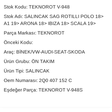
Stok Kodu: TEKNOROT V-948
Stok Adı: SALINCAK SAG ROTILLI POLO 18>
A1 19> ARONA 18> IBIZA 18> SCALA 19>
Parça Markası: TEKNOROT
Önceki Kodu:
Araç: BİNEK/VW-AUDI-SEAT-SKODA
Ürün Grubu: ÖN TAKIM
Ürün Tipi: SALINCAK
Oem Numarası: 2Q0 407 152 C
Eşdeğer Parça: TEKNOROT V-948S
Bu ürünün fiyat bilgisi, resim, ürün açıklamalarında ve diğer
konularda yetersiz gördüğünüz noktaları öneri formunu kullanarak