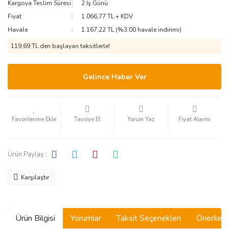
Kargoya Teslim Süresi
2 İş Günü
Fiyat
1.066,77 TL + KDV
Havale
1.167,22 TL (%3,00 havale indirimi)
119,69 TL den başlayan taksitlerle!
Gelince Haber Ver
Tavsiye Et
Yorum Yaz
Fiyat Alarmı
Ürün Paylaş :
Karşılaştır
Ürün Bilgisi
Yorumlar
Taksit Seçenekleri
Önerilerin