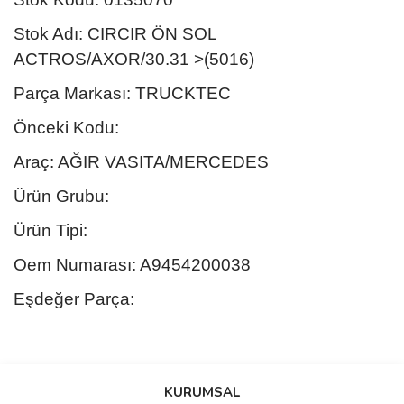
Stok Adı: CIRCIR ÖN SOL
ACTROS/AXOR/30.31 >(5016)
Parça Markası: TRUCKTEC
Önceki Kodu:
Araç: AĞIR VASITA/MERCEDES
Ürün Grubu:
Ürün Tipi:
Oem Numarası: A9454200038
Eşdeğer Parça:
Bu ürünün fiyat bilgisi, resim, ürün açıklamalarında ve diğer
konularda yetersiz gördüğünüz noktaları öneri formunu kullanarak
Bu ürüne ilk yorumu siz yapın!
KURUMSAL
tarafımıza iletebilirsiniz.