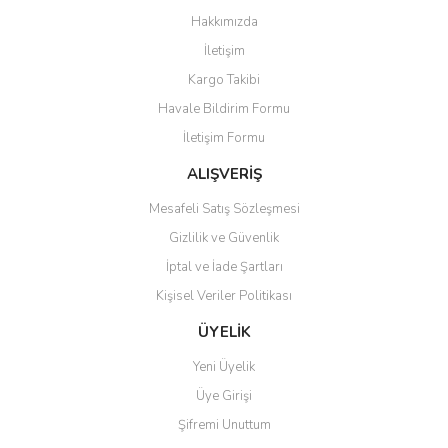
Görüş ve önerileriniz için teşekkür ederiz.
Hakkımızda
Yorum Yaz
İletişim
Ürün resmi kalitesiz, bozuk veya görüntülenemiyor.
Kargo Takibi
Ürün açıklamasında eksik bilgiler bulunuyor.
Havale Bildirim Formu
Ürün bilgilerinde hatalar bulunuyor.
İletişim Formu
Ürün fiyatı diğer sitelerden daha pahalı.
Bu ürüne benzer farklı alternatifler olmalı.
ALIŞVERİŞ
Mesafeli Satış Sözleşmesi
Gizlilik ve Güvenlik
İptal ve İade Şartları
Kişisel Veriler Politikası
Gönder
ÜYELİK
Yeni Üyelik
Üye Girişi
Şifremi Unuttum