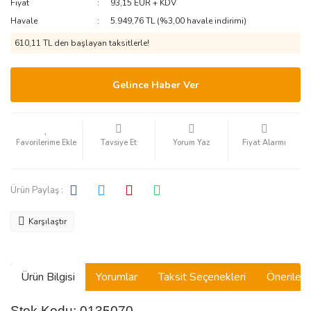
Fiyat
93,15 EUR + KDV
Havale
5.949,76 TL (%3,00 havale indirimi)
610,11 TL den başlayan taksitlerle!
Gelince Haber Ver
Tavsiye Et
Yorum Yaz
Fiyat Alarmı
Ürün Paylaş :
Karşılaştır
Ürün Bilgisi
Yorumlar
Taksit Seçenekleri
Önerilerin
Stok Kodu: 0135070