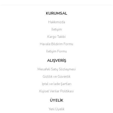
Bu ürünün fiyat bilgisi, resim, ürün açıklamalarında ve diğer
konularda yetersiz gördüğünüz noktaları öneri formunu kullanarak
Bu ürüne ilk yorumu siz yapın!
KURUMSAL
tarafımıza iletebilirsiniz.
Görüş ve önerileriniz için teşekkür ederiz.
Hakkımızda
Yorum Yaz
İletişim
Ürün resmi kalitesiz, bozuk veya görüntülenemiyor.
Kargo Takibi
Ürün açıklamasında eksik bilgiler bulunuyor.
Havale Bildirim Formu
Ürün bilgilerinde hatalar bulunuyor.
İletişim Formu
Ürün fiyatı diğer sitelerden daha pahalı.
Bu ürüne benzer farklı alternatifler olmalı.
ALIŞVERİŞ
Mesafeli Satış Sözleşmesi
Gizlilik ve Güvenlik
İptal ve İade Şartları
Kişisel Veriler Politikası
Gönder
ÜYELİK
Yeni Üyelik