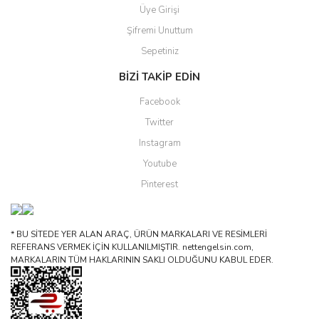
Üye Girişi
Şifremi Unuttum
Sepetiniz
BİZİ TAKİP EDİN
Facebook
Twitter
Instagram
Youtube
Pinterest
* BU SİTEDE YER ALAN ARAÇ, ÜRÜN MARKALARI VE RESİMLERİ
REFERANS VERMEK İÇİN KULLANILMIŞTIR. nettengelsin.com,
MARKALARIN TÜM HAKLARININ SAKLI OLDUĞUNU KABUL EDER.