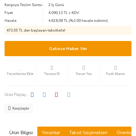
Kargoya Teslim Süresi
2 İş Günü
Fiyat
4.090,13 TL + KDV
Havale
4.618,08 TL (%3,00 havale indirimi)
473,55 TL den başlayan taksitlerle!
Gelince Haber Ver
Tavsiye Et
Yorum Yaz
Fiyat Alarmı
Ürün Paylaş :
Karşılaştır
Ürün Bilgisi
Yorumlar
Taksit Seçenekleri
Önerilerin