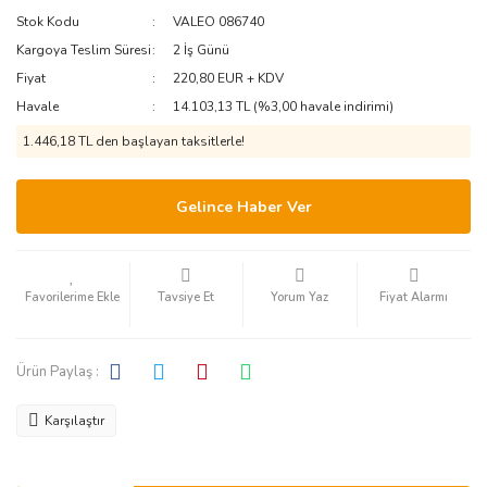
Stok Kodu
VALEO 086740
PEUGEOT-
ISUZU
MITSUBISHI
CITROEN
Kargoya Teslim Süresi
2 İş Günü
IVECO
NISSAN
Fiyat
220,80 EUR + KDV
RENAULT
Havale
14.103,13 TL (%3,00 havale indirimi)
JAGUAR
OTOKAR
SSANGYONG
1.446,18 TL den başlayan taksitlerle!
JEEP
PERKINS
SUZUKI
KIA
RENAULT
Gelince Haber Ver
TATA
LADA
SCANIA
TEMSA
SETRA
LANCIA
Tavsiye Et
Yorum Yaz
Fiyat Alarmı
TOYOTA
TEMSA
LAND ROVER
VOLVO
Ürün Paylaş :
LEXUS
TRAKTÖR
VW
VOLVO
LINCOLN
Karşılaştır
MAN