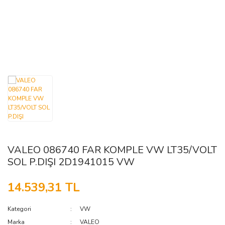
FORD
ISUZU
DODGE
IVECO
GENEL
FERRARI
FIAT
KARSAN
GÜLERYÜZ
KIA
HINO
FORD
LDV
GAZ
IKARUS
GEELY
MAZDA
iŞMAKİNASI
ISUZU
GENEL
MERCEDES
VALEO 086740 FAR KOMPLE VW LT35/VOLT
GMC
IVECO
MITSUBISHI
SOL P.DIŞI 2D1941015 VW
NISSAN
HONDA
KARSAN
14.539,31 TL
MAN
OPEL
HYUNDAI
Kategori
VW
INFINITI
OTOKAR
MERCEDES
Marka
VALEO