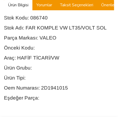
Ürün Bilgisi
Yorumlar
Taksit Seçenekleri
Önerilerin
MASERATI
MAZDA
Stok Kodu: 086740
MG
Stok Adı: FAR KOMPLE VW LT35/VOLT SOL
MINI
Parça Markası: VALEO
Önceki Kodu:
MITSUBISHI
Araç: HAFİF TİCARİ/VW
NISSAN
Ürün Grubu:
OPEL
Ürün Tipi:
PORSCHE
Oem Numarası: 2D1941015
PROTON
Eşdeğer Parça:
ROVER
SAAB
Bu ürünün fiyat bilgisi, resim, ürün açıklamalarında ve diğer