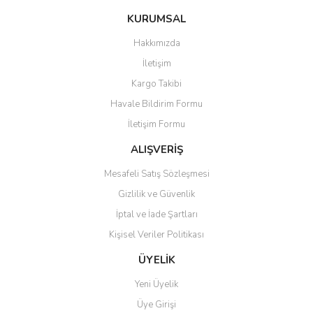
konularda yetersiz gördüğünüz noktaları öneri formunu kullanarak
SMART
Bu ürüne ilk yorumu siz yapın!
KURUMSAL
tarafımıza iletebilirsiniz.
Görüş ve önerileriniz için teşekkür ederiz.
SSANGYONG
Hakkımızda
Yorum Yaz
İletişim
SUBARU
Ürün resmi kalitesiz, bozuk veya görüntülenemiyor.
Kargo Takibi
Ürün açıklamasında eksik bilgiler bulunuyor.
SUZUKI
Havale Bildirim Formu
Ürün bilgilerinde hatalar bulunuyor.
TATA
İletişim Formu
Ürün fiyatı diğer sitelerden daha pahalı.
Bu ürüne benzer farklı alternatifler olmalı.
ALIŞVERİŞ
TESLA
Mesafeli Satış Sözleşmesi
TOFAŞ
Gizlilik ve Güvenlik
TOYOTA
İptal ve İade Şartları
Kişisel Veriler Politikası
VOLVO
Gönder
ÜYELİK
Yeni Üyelik
Üye Girişi