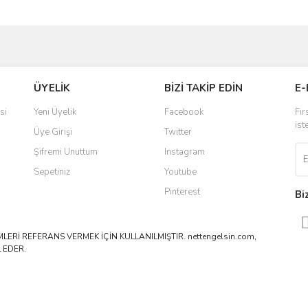
ve diğer konularda yetersiz gördüğünüz noktaları öneri formunu kullanarak taraf
Bu ürüne ilk yorumu siz yapın!
ÜYELİK
BİZİ TAKİP EDİN
E-
r.
Yorum Yaz
si
Yeni Üyelik
Facebook
Fır
ist
Üye Girişi
Twitter
Şifremi Unuttum
Instagram
Sepetiniz
Youtube
Pinterest
Bi
ERİ REFERANS VERMEK İÇİN KULLANILMIŞTIR. nettengelsin.com,
 EDER.
Gönder