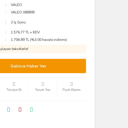
VALEO
VALEO 088895
2 İş Günü
1.576,77 TL + KDV
1.706,89 TL (%3,00 havale indirimi)
layan taksitlerle!
Gelince Haber Ver
Tavsiye Et
Yorum Yaz
Fiyat Alarmı