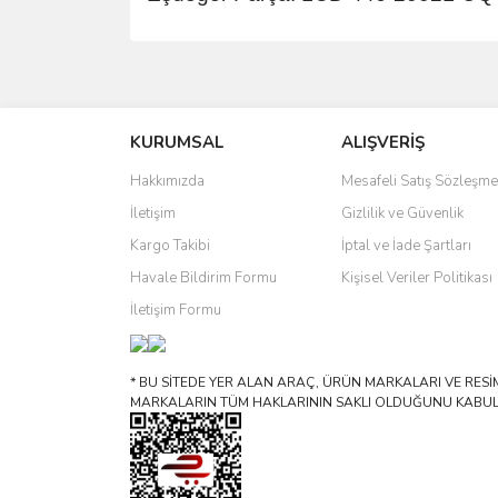
Bu ürünün fiyat bilgisi, resim, ürün açıklamalarında 
Görüş ve önerileriniz için teşekkür ederiz.
KURUMSAL
ALIŞVERİŞ
Ürün resmi kalitesiz, bozuk veya görüntülenemiyo
Ürün açıklamasında eksik bilgiler bulunuyor.
Hakkımızda
Mesafeli Satış Sözleşme
Ürün bilgilerinde hatalar bulunuyor.
İletişim
Gizlilik ve Güvenlik
Ürün fiyatı diğer sitelerden daha pahalı.
Kargo Takibi
İptal ve İade Şartları
Bu ürüne benzer farklı alternatifler olmalı.
Havale Bildirim Formu
Kişisel Veriler Politikası
İletişim Formu
* BU SİTEDE YER ALAN ARAÇ, ÜRÜN MARKALARI VE RESİML
MARKALARIN TÜM HAKLARININ SAKLI OLDUĞUNU KABUL