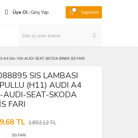
Üye Ol
Giriş Yap
Sepetim
/
I A4 04> VW-AUDI-SEAT-SKODA BİNEK SİS FARI
088895 SIS LAMBASI
PULLU (H11) AUDI A4
-AUDI-SEAT-SKODA
İS FARI
9,68 TL
1.892,12 TL
SİS FARI