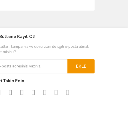
ımıza iletebilirsiniz.
Bültene Kayıt Ol!
satları, kampanya ve duyuruları ile ilgili e-posta almak
er misiniz?
EKLE
zi Takip Edin