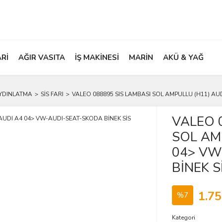
ARİ
AĞIR VASITA
İŞ MAKİNESİ
MARİN
AKÜ & YAĞ
YDINLATMA
SİS FARI
VALEO 088895 SIS LAMBASI SOL AMPULLU (H11) AUD
VALEO 
SOL AM
04> VW
BİNEK S
1.75
%7
Kategori