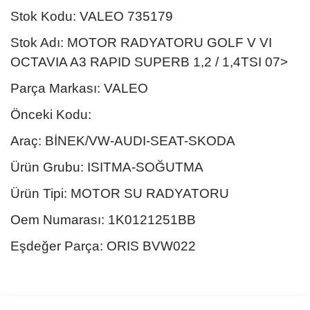
Stok Kodu: VALEO 735179
Stok Adı: MOTOR RADYATORU GOLF V VI
OCTAVIA A3 RAPID SUPERB 1,2 / 1,4TSI 07>
Parça Markası: VALEO
Önceki Kodu:
Araç: BİNEK/VW-AUDI-SEAT-SKODA
Ürün Grubu: ISITMA-SOĞUTMA
Ürün Tipi: MOTOR SU RADYATORU
Oem Numarası: 1K0121251BB
Eşdeğer Parça: ORIS BVW022
Bu ürünün fiyat bilgisi, resim, ürün açıklamalarında ve diğer
konularda yetersiz gördüğünüz noktaları öneri formunu kullanarak