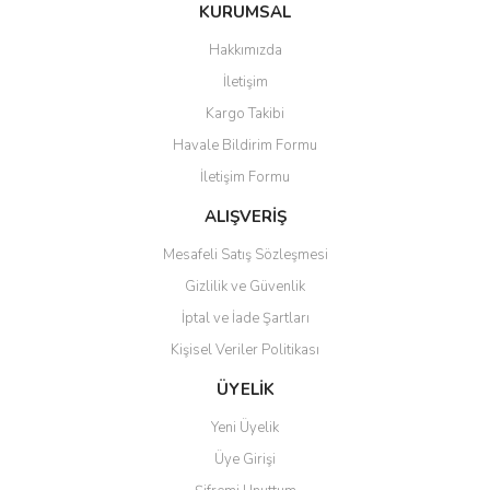
Bu ürüne ilk yorumu siz yapın!
KURUMSAL
tarafımıza iletebilirsiniz.
Görüş ve önerileriniz için teşekkür ederiz.
Hakkımızda
Yorum Yaz
İletişim
Ürün resmi kalitesiz, bozuk veya görüntülenemiyor.
Kargo Takibi
Ürün açıklamasında eksik bilgiler bulunuyor.
Havale Bildirim Formu
Ürün bilgilerinde hatalar bulunuyor.
İletişim Formu
Ürün fiyatı diğer sitelerden daha pahalı.
Bu ürüne benzer farklı alternatifler olmalı.
ALIŞVERİŞ
Mesafeli Satış Sözleşmesi
Gizlilik ve Güvenlik
İptal ve İade Şartları
Kişisel Veriler Politikası
Gönder
ÜYELİK
Yeni Üyelik
Üye Girişi