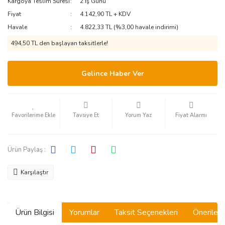
Kargoya Teslim Süresi
2 İş Günü
Fiyat
4.142,90 TL + KDV
Havale
4.822,33 TL (%3,00 havale indirimi)
494,50 TL den başlayan taksitlerle!
Gelince Haber Ver
Tavsiye Et
Yorum Yaz
Fiyat Alarmı
Ürün Paylaş :
Karşılaştır
Ürün Bilgisi
Yorumlar
Taksit Seçenekleri
Önerilerin