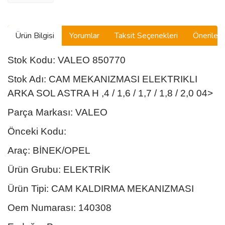
MASERATI
MAZDA
Ürün Bilgisi
Yorumlar
Taksit Seçenekleri
Önerilerin
MG
Stok Kodu: VALEO 850770
MINI
Stok Adı: CAM MEKANIZMASI ELEKTRIKLI
MITSUBISHI
ARKA SOL ASTRA H ,4 / 1,6 / 1,7 / 1,8 / 2,0 04>
NISSAN
Parça Markası: VALEO
Önceki Kodu:
OPEL
Araç: BİNEK/OPEL
PORSCHE
Ürün Grubu: ELEKTRİK
PROTON
Ürün Tipi: CAM KALDIRMA MEKANIZMASI
ROVER
Oem Numarası: 140308
SAAB