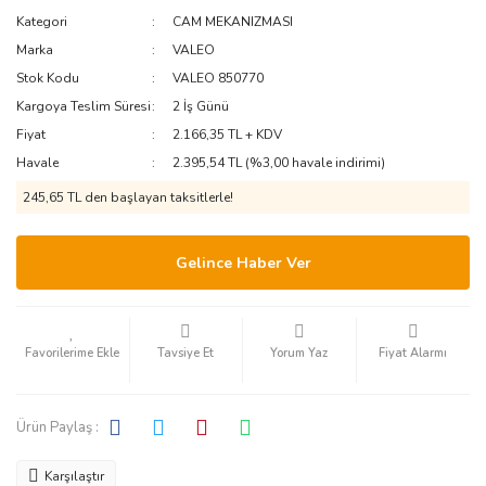
Kategori
CAM MEKANIZMASI
PEUGEOT-
ISUZU
MITSUBISHI
CITROEN
Marka
VALEO
IVECO
NISSAN
Stok Kodu
VALEO 850770
RENAULT
Kargoya Teslim Süresi
2 İş Günü
JAGUAR
OTOKAR
SSANGYONG
Fiyat
2.166,35 TL + KDV
JEEP
PERKINS
Havale
2.395,54 TL (%3,00 havale indirimi)
SUZUKI
245,65 TL den başlayan taksitlerle!
KIA
RENAULT
TATA
LADA
SCANIA
Gelince Haber Ver
TEMSA
SETRA
LANCIA
TOYOTA
TEMSA
LAND ROVER
VOLVO
Tavsiye Et
Yorum Yaz
Fiyat Alarmı
LEXUS
TRAKTÖR
VW
VOLVO
LINCOLN
Ürün Paylaş :
MAN
Karşılaştır