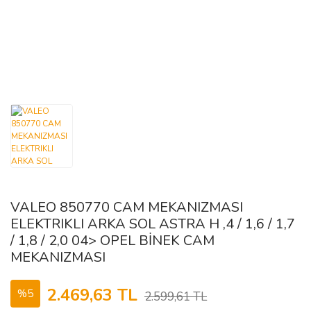
FORD
ISUZU
DODGE
IVECO
GENEL
FERRARI
FIAT
KARSAN
GÜLERYÜZ
KIA
HINO
FORD
LDV
GAZ
IKARUS
GEELY
MAZDA
iŞMAKİNASI
ISUZU
GENEL
MERCEDES
VALEO 850770 CAM MEKANIZMASI
GMC
IVECO
MITSUBISHI
ELEKTRIKLI ARKA SOL ASTRA H ,4 / 1,6 / 1,7
/ 1,8 / 2,0 04> OPEL BİNEK CAM
NISSAN
HONDA
KARSAN
MEKANIZMASI
MAN
OPEL
HYUNDAI
2.469,63 TL
%5
2.599,61 TL
INFINITI
OTOKAR
MERCEDES