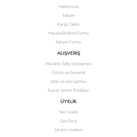
Görüş ve önerileriniz için teşekkür ederiz.
Hakkımızda
Yorum Yaz
İletişim
Ürün resmi kalitesiz, bozuk veya görüntülenemiyor.
Kargo Takibi
Ürün açıklamasında eksik bilgiler bulunuyor.
Havale Bildirim Formu
Ürün bilgilerinde hatalar bulunuyor.
İletişim Formu
Ürün fiyatı diğer sitelerden daha pahalı.
Bu ürüne benzer farklı alternatifler olmalı.
ALIŞVERİŞ
Mesafeli Satış Sözleşmesi
Gizlilik ve Güvenlik
İptal ve İade Şartları
Kişisel Veriler Politikası
Gönder
ÜYELİK
Yeni Üyelik
Üye Girişi
Şifremi Unuttum