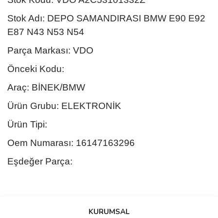
Stok Adı: DEPO SAMANDIRASI BMW E90 E92
E87 N43 N53 N54
Parça Markası: VDO
Önceki Kodu:
Araç: BİNEK/BMW
Ürün Grubu: ELEKTRONİK
Ürün Tipi:
Oem Numarası: 16147163296
Eşdeğer Parça:
Bu ürünün fiyat bilgisi, resim, ürün açıklamalarında ve diğer
konularda yetersiz gördüğünüz noktaları öneri formunu kullanarak
Bu ürüne ilk yorumu siz yapın!
KURUMSAL
tarafımıza iletebilirsiniz.