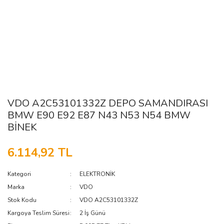
VDO A2C53101332Z DEPO SAMANDIRASI
BMW E90 E92 E87 N43 N53 N54 BMW
BİNEK
6.114,92 TL
Kategori
ELEKTRONİK
Marka
VDO
Stok Kodu
VDO A2C53101332Z
Kargoya Teslim Süresi
2 İş Günü