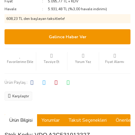
Fiyat
5.095,77 TL + KDV
Havale
5.931,48 TL (%3,00 havale indirimi)
608,23 TL den başlayan taksitlerle!
Gelince Haber Ver
Tavsiye Et
Yorum Yaz
Fiyat Alarmı
Ürün Paylaş :
Karşılaştır
Ürün Bilgisi
Yorumlar
Taksit Seçenekleri
Önerilerin
Stok Kodu: VDO A2C53101332Z