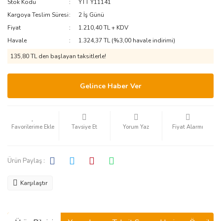
Stok Kodu
YTT Y11141
Kargoya Teslim Süresi
2 İş Günü
Fiyat
1.210,40 TL + KDV
Havale
1.324,37 TL (%3,00 havale indirimi)
135,80 TL den başlayan taksitlerle!
Gelince Haber Ver
Tavsiye Et
Yorum Yaz
Fiyat Alarmı
Ürün Paylaş :
Karşılaştır