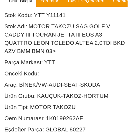
Ürün Bilgisi
Yorumlar
Taksit Seçenekleri
Önerilerin
Stok Kodu: YTT Y11141
Stok Adı: MOTOR TAKOZU SAG GOLF V
CADDY III TOURAN JETTA III EOS A3
QUATTRO LEON TOLEDO ALTEA 2,0TDI BKD
AZV BMM BMN 03>
Parça Markası: YTT
Önceki Kodu:
Araç: BİNEK/VW-AUDI-SEAT-SKODA
Ürün Grubu: KAUÇUK-TAKOZ-HORTUM
Ürün Tipi: MOTOR TAKOZU
Oem Numarası: 1K0199262AF
Eşdeğer Parça: GLOBAL 60227