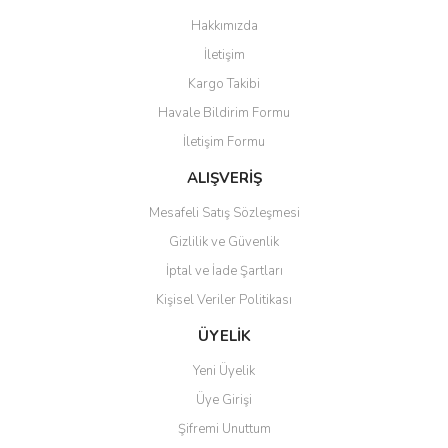
Görüş ve önerileriniz için teşekkür ederiz.
Hakkımızda
Yorum Yaz
İletişim
Ürün resmi kalitesiz, bozuk veya görüntülenemiyor.
Kargo Takibi
Ürün açıklamasında eksik bilgiler bulunuyor.
Havale Bildirim Formu
Ürün bilgilerinde hatalar bulunuyor.
İletişim Formu
Ürün fiyatı diğer sitelerden daha pahalı.
Bu ürüne benzer farklı alternatifler olmalı.
ALIŞVERİŞ
Mesafeli Satış Sözleşmesi
Gizlilik ve Güvenlik
İptal ve İade Şartları
Kişisel Veriler Politikası
Gönder
ÜYELİK
Yeni Üyelik
Üye Girişi
Şifremi Unuttum