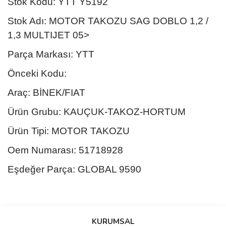
Stok Kodu: YTT Y5192
Stok Adı: MOTOR TAKOZU SAG DOBLO 1,2 /
1,3 MULTIJET 05>
Parça Markası: YTT
Önceki Kodu:
Araç: BİNEK/FIAT
Ürün Grubu: KAUÇUK-TAKOZ-HORTUM
Ürün Tipi: MOTOR TAKOZU
Oem Numarası: 51718928
Eşdeğer Parça: GLOBAL 9590
Bu ürünün fiyat bilgisi, resim, ürün açıklamalarında ve diğer
konularda yetersiz gördüğünüz noktaları öneri formunu kullanarak
Bu ürüne ilk yorumu siz yapın!
KURUMSAL
tarafımıza iletebilirsiniz.