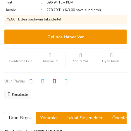
Fiyat
696,94 TL + KDV
Havale
778,79 TL (%3,00 havale indirimi)
79,86 TL den başlayan taksitlerle!
Gelince Haber Ver
Tavsiye Et
Yorum Yaz
Fiyat Alarmı
Ürün Paylaş :
Karşılaştır
Ürün Bilgisi
Yorumlar
Taksit Seçenekleri
Önerilerin