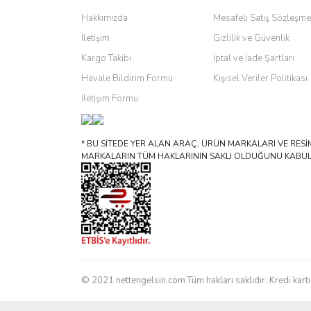
Hakkımızda
Mesafeli Satış Sözleşme
İletişim
Gizlilik ve Güvenlik
Kargo Takibi
İptal ve İade Şartları
Havale Bildirim Formu
Kişisel Veriler Politikası
İletişim Formu
* BU SİTEDE YER ALAN ARAÇ, ÜRÜN MARKALARI VE RESİML
MARKALARIN TÜM HAKLARININ SAKLI OLDUĞUNU KABUL
© 2021 nettengelsin.com Tüm hakları saklıdır. Kredi kartı b