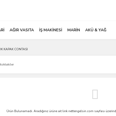
ARİ
AĞIR VASITA
İŞ MAKİNESİ
MARİN
AKÜ & YAĞ
K KAPAK CONTASI
toktakiler
Ürün Bulunamadı. Aradığınız ürüne ait link nettengelsin.com sayfası üzerin