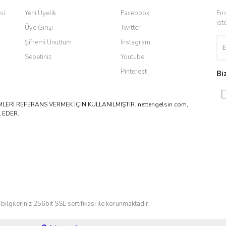
si
Yeni Üyelik
Facebook
Fır
ist
Üye Girişi
Twitter
Şifremi Unuttum
Instagram
Sepetiniz
Youtube
Pinterest
Bi
ERİ REFERANS VERMEK İÇİN KULLANILMIŞTIR. nettengelsin.com,
 EDER.
ilgileriniz 256bit SSL sertifikası ile korunmaktadır.